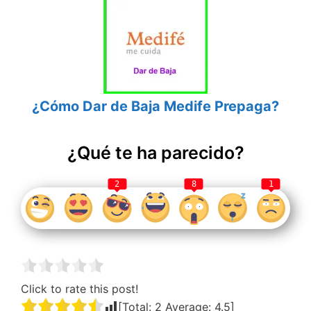
¿Cómo Dar de Baja Medife Prepaga?
¿Qué te ha parecido?
2
8
1
Click to rate this post!
[Total:
2
Average:
4.5
]