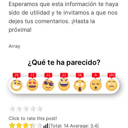
Esperamos que esta información te haya
sido de utilidad y te invitamos a que nos
dejes tus comentarios. ¡Hasta la
próxima!
Array
¿Qué te ha parecido?
29
11
12
12
58
9
103
Click to rate this post!
[Total:
14
Average:
3.4
]