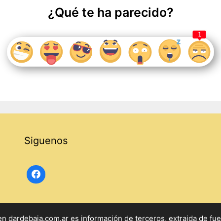
¿Qué te ha parecido?
1
Siguenos
 dardebaja.com.ar es información de terceros, extraida de fuente