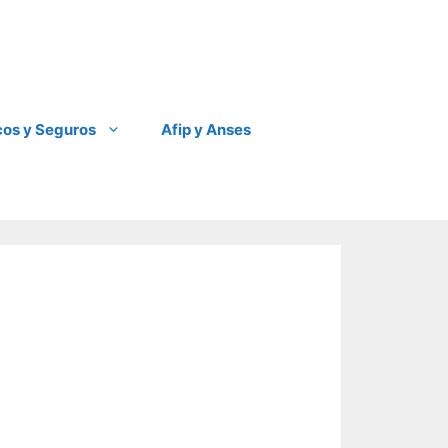
os y Seguros
Afip y Anses